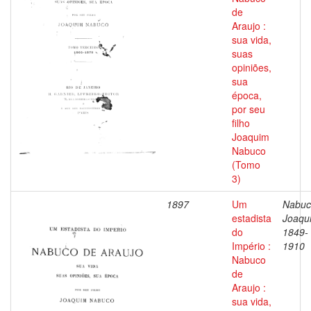
de
Araujo :
sua vida,
suas
opiniões,
sua
época,
por seu
filho
Joaquim
Nabuco
(Tomo
3)
1897
Um
Nabuc
estadista
Joaqu
do
1849-
Império :
1910
Nabuco
de
Araujo :
sua vida,