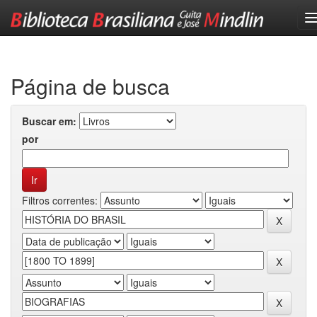
Skip
navigation
Página de busca
Buscar em:
por
Filtros correntes: