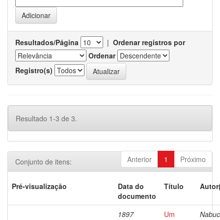
Resultados/Página
|
Ordenar registros por
Ordenar
Registro(s)
Resultado 1-3 de 3.
Anterior
1
Próximo
Conjunto de itens:
Pré-visualização
Data do
Título
Autor
documento
1897
Um
Nabuc