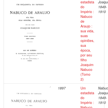
estadista
Joaqu
do
1849-
Império :
1910
Nabuco
de
Araujo :
sua vida,
suas
opiniões,
sua
época,
por seu
filho
Joaquim
Nabuco
(Tomo
2)
1897
Um
Nabuc
estadista
Joaqu
do
1849-
Império :
1910
Nabuco