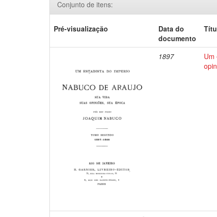
Conjunto de itens:
Pré-visualização
Data do
Títu
documento
1897
Um e
opin