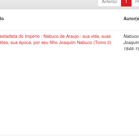
Anterior
1
P
lo
Autor(
stadista do Império : Nabuco de Araujo : sua vida, suas
Nabuco
iões, sua época, por seu filho Joaquim Nabuco (Tomo 2)
Joaqui
1849-1