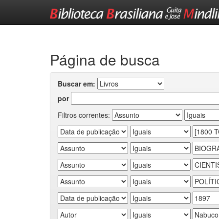
Skip
navigation
Página de busca
Buscar em:
por
Filtros correntes: