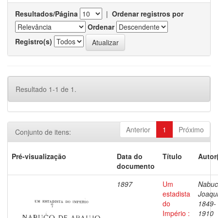
Resultados/Página
|
Ordenar registros por
Ordenar
Registro(s)
Resultado 1-1 de 1.
Anterior
1
Próximo
Conjunto de itens:
Pré-visualização
Data do
Título
Autor
documento
1897
Um
Nabuc
estadista
Joaqu
do
1849-
Império :
1910