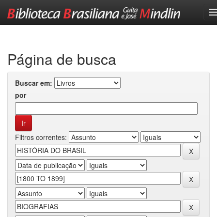
Skip
navigation
Página de busca
Buscar em:
por
Filtros correntes: