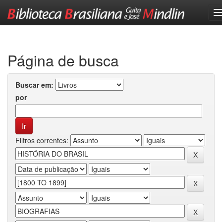
Skip
navigation
Página de busca
Buscar em:
por
Filtros correntes: