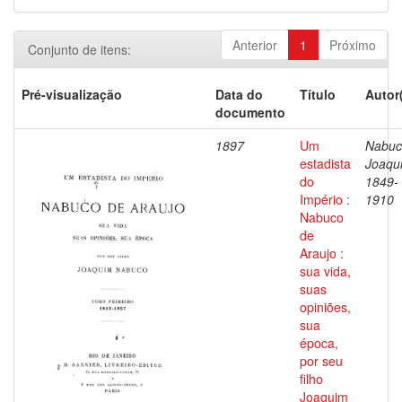
Anterior
1
Próximo
Conjunto de itens:
Pré-visualização
Data do
Título
Autor
documento
1897
Um
Nabuc
estadista
Joaqu
do
1849-
Império :
1910
Nabuco
de
Araujo :
sua vida,
suas
opiniões,
sua
época,
por seu
filho
Joaquim