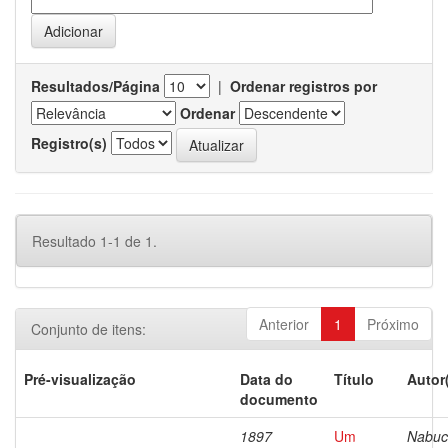
Resultados/Página
|
Ordenar registros por
Ordenar
Registro(s)
Resultado 1-1 de 1.
Anterior
1
Próximo
Conjunto de itens:
Pré-visualização
Data do
Título
Autor
documento
1897
Um
Nabuc