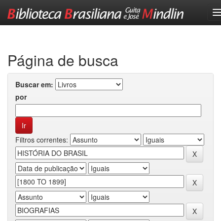
Skip
navigation
Página de busca
Buscar em:
por
Filtros correntes: