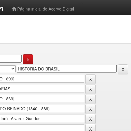
-->
Página inicial do Acervo Digital