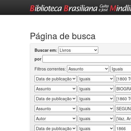
Skip
navigation
Página de busca
Buscar em:
por
Filtros correntes: