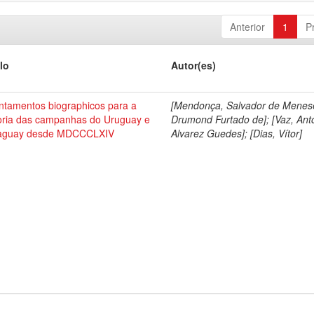
Anterior
1
P
lo
Autor(es)
ntamentos biographicos para a
[Mendonça, Salvador de Menes
toria das campanhas do Uruguay e
Drumond Furtado de]; [Vaz, Ant
aguay desde MDCCCLXIV
Alvarez Guedes]; [Dias, Vítor]