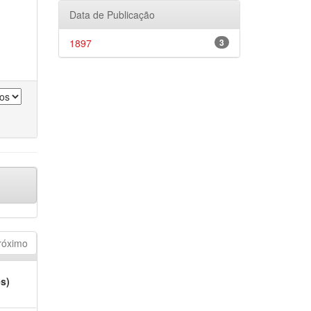
Data de Publicação
1897
3
róximo
es)