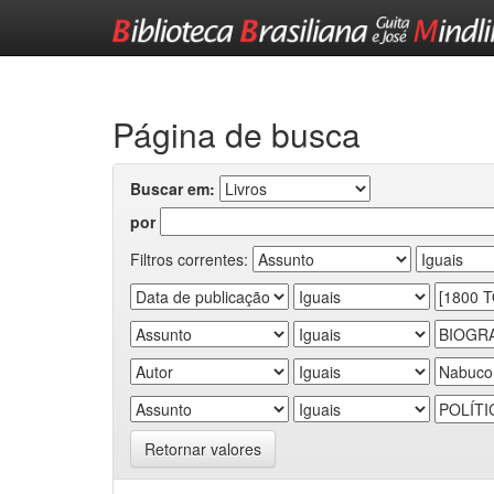
Skip
navigation
Página de busca
Buscar em:
por
Filtros correntes:
Retornar valores