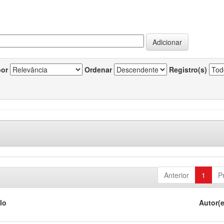
por
Ordenar
Registro(s)
Anterior
1
P
lo
Autor(