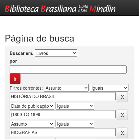
Skip
navigation
Página de busca
Buscar em:
por
Filtros correntes: