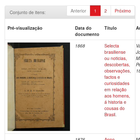
Anterior
1
2
Próximo
Conjunto de itens:
Pré-visualização
Data do
Título
A
documento
1868
Selecta
V
brasiliense
J
ou noticias,
M
descobertas,
Pe
observações,
1
factos e
curiosidades
em relação
aos homens,
á historia e
cousas do
Brasil.
1876
Anno
M