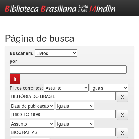
Skip
navigation
Página de busca
Buscar em:
por
Filtros correntes: