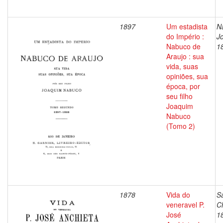
1897
Um estadista
N
do Império :
J
Nabuco de
1
Araujo : sua
vida, suas
opiniões, sua
época, por
seu filho
Joaquim
Nabuco
(Tomo 2)
1878
Vida do
Sa
veneravel P.
C
José
1