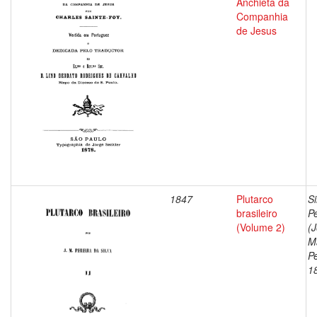
Anchieta da
Companhia
de Jesus
1847
Plutarco
Si
brasileiro
Pe
(Volume 2)
(
M
Pe
1