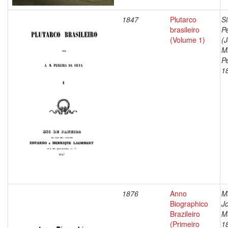
1847
Plutarco
Si
brasileiro
Pe
(Volume 1)
(
M
Pe
1
1876
Anno
M
Biographico
J
Brazileiro
M
(Primeiro
1