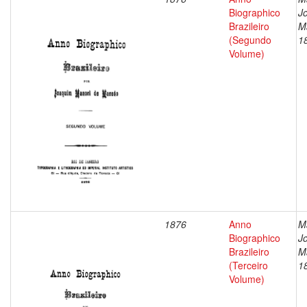
Biographico
J
Brazileiro
M
(Segundo
1
Volume)
1876
Anno
M
Biographico
J
Brazileiro
M
(Terceiro
1
Volume)