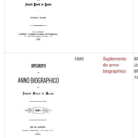
1880
Suplemento
M
do anno
J
biographico
M
1