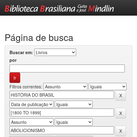
Skip
navigation
Página de busca
Buscar em:
por
Filtros correntes: