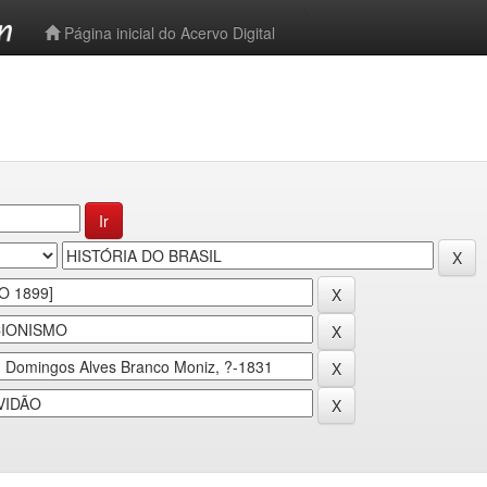
-->
Página inicial do Acervo Digital