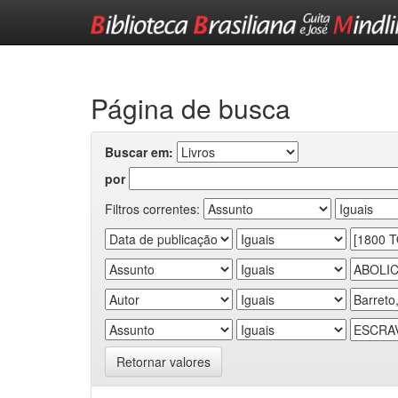
Skip
navigation
Página de busca
Buscar em:
por
Filtros correntes:
Retornar valores