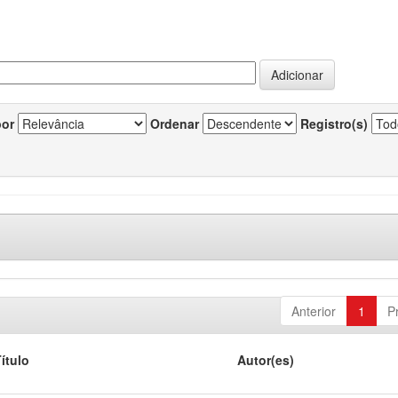
por
Ordenar
Registro(s)
Anterior
1
P
ítulo
Autor(es)