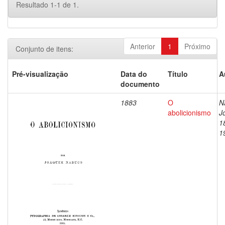
Resultado 1-1 de 1.
Anterior
1
Próximo
Conjunto de itens:
Pré-visualização
Data do
Título
A
documento
1883
O
N
abolicionismo
J
1
1