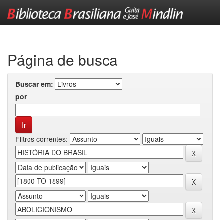
Skip
navigation
Página de busca
Buscar em:
por
Filtros correntes: