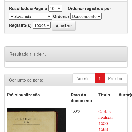
Resultados/Página
|
Ordenar registros por
Ordenar
Registro(s)
Resultado 1-1 de 1.
Anterior
1
Próximo
Conjunto de itens:
Pré-visualização
Data do
Título
Autor(
documento
1887
Cartas
-
avulsas:
1550-
1568