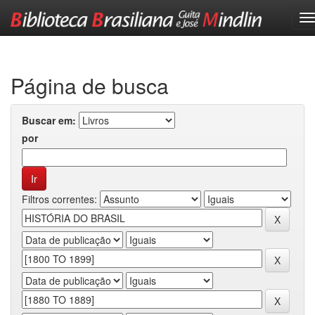
Skip
navigation
Página de busca
Buscar em:
por
Filtros correntes: