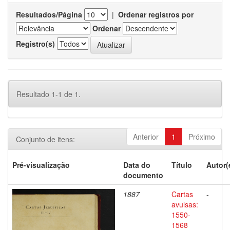
Resultados/Página
|
Ordenar registros por
Ordenar
Registro(s)
Resultado 1-1 de 1.
Anterior
1
Próximo
Conjunto de itens:
Pré-visualização
Data do
Título
Autor(
documento
1887
Cartas
-
avulsas:
1550-
1568