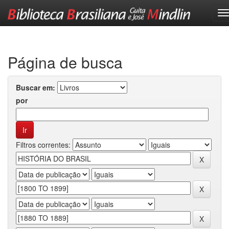
Skip
navigation
Página de busca
Buscar em:
por
Filtros correntes: