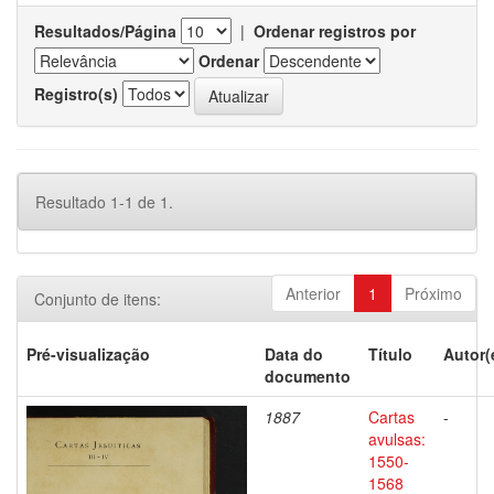
Resultados/Página
|
Ordenar registros por
Ordenar
Registro(s)
Resultado 1-1 de 1.
Anterior
1
Próximo
Conjunto de itens:
Pré-visualização
Data do
Título
Autor(
documento
1887
Cartas
-
avulsas:
1550-
1568