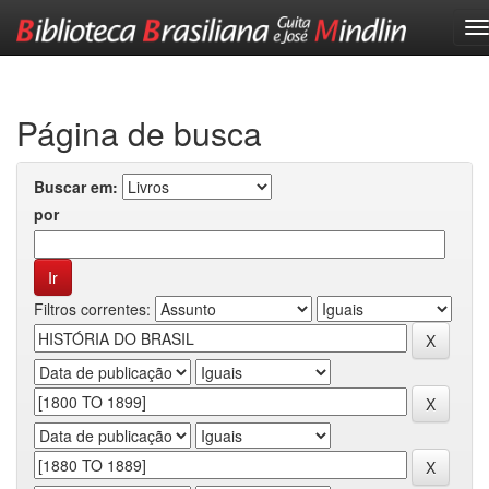
Skip
navigation
Página de busca
Buscar em:
por
Filtros correntes: