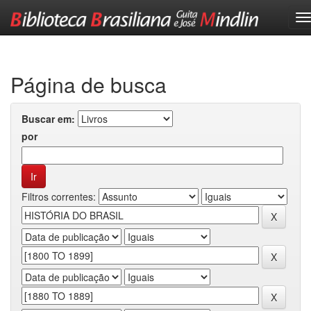
Skip
navigation
Página de busca
Buscar em:
por
Filtros correntes: