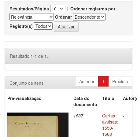
Resultados/Página
|
Ordenar registros por
Ordenar
Registro(s)
Resultado 1-1 de 1.
Anterior
1
Próximo
Conjunto de itens:
Pré-visualização
Data do
Título
Autor(
documento
1887
Cartas
-
avulsas:
1550-
1568