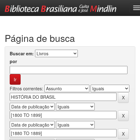
Skip
navigation
Página de busca
Buscar em:
por
Filtros correntes: