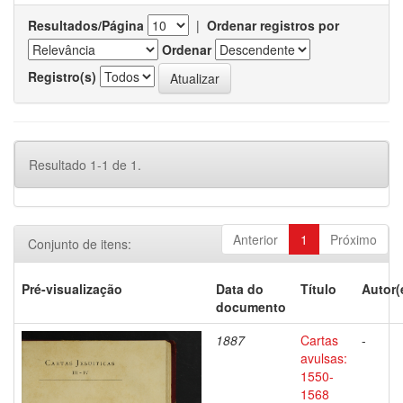
Resultados/Página
|
Ordenar registros por
Ordenar
Registro(s)
Resultado 1-1 de 1.
Anterior
1
Próximo
Conjunto de itens:
Pré-visualização
Data do
Título
Autor(
documento
1887
Cartas
-
avulsas:
1550-
1568