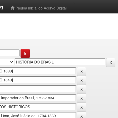
-->
Página inicial do Acervo Digital