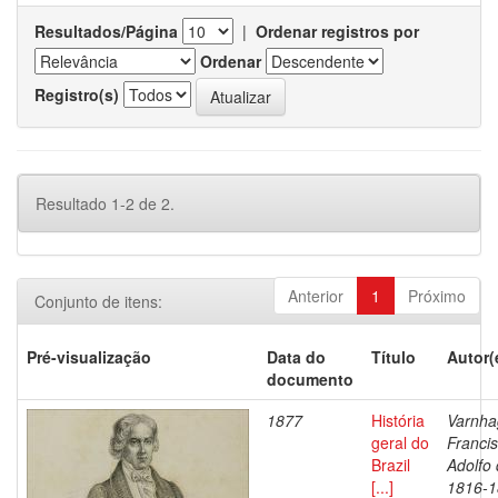
Resultados/Página
|
Ordenar registros por
Ordenar
Registro(s)
Resultado 1-2 de 2.
Anterior
1
Próximo
Conjunto de itens:
Pré-visualização
Data do
Título
Autor(
documento
1877
História
Varnha
geral do
Franci
Brazil
Adolfo 
[...]
1816-1