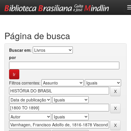
Skip
navigation
Página de busca
Buscar em:
por
Filtros correntes: