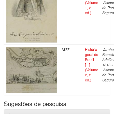
(Volume
Viscon
1, 2.
de Por
ed.)
Seguro
1877
História
Varnha
geral do
Franci
Brazil
Adolfo 
[...]
1816-1
(Volume
Viscon
2, 2.
de Por
ed.)
Seguro
Sugestões de pesquisa