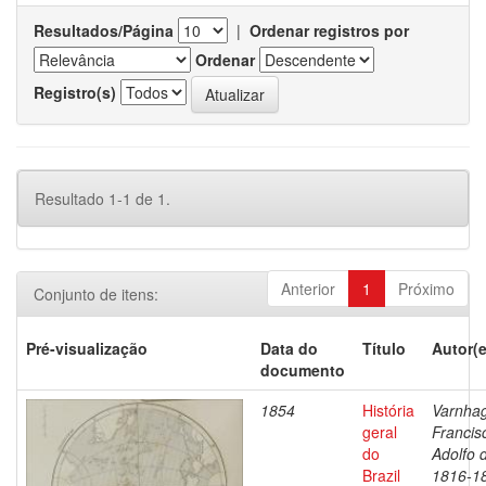
Resultados/Página
|
Ordenar registros por
Ordenar
Registro(s)
Resultado 1-1 de 1.
Anterior
1
Próximo
Conjunto de itens:
Pré-visualização
Data do
Título
Autor(e
documento
1854
História
Varnha
geral
Francis
do
Adolfo 
Brazil
1816-1