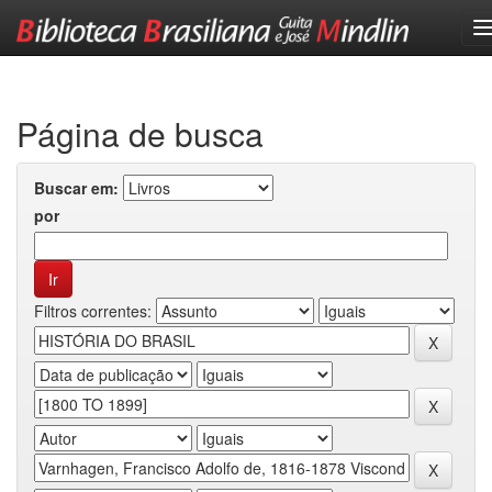
Skip
navigation
Página de busca
Buscar em:
por
Filtros correntes: