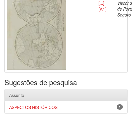
[...]
Viscon
(v.1)
de Port
Seguro
Sugestões de pesquisa
Assunto
ASPECTOS HISTÓRICOS
1