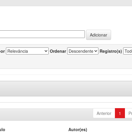
por
Ordenar
Registro(s)
Anterior
1
P
ulo
Autor(es)