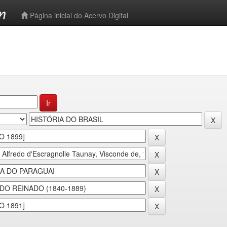
-->
Página inicial do Acervo Digital