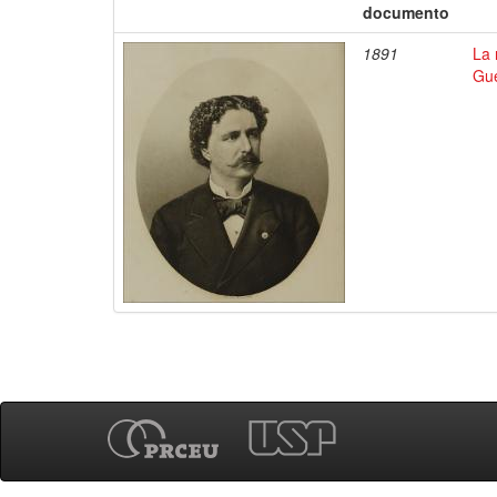
documento
1891
La 
Gue