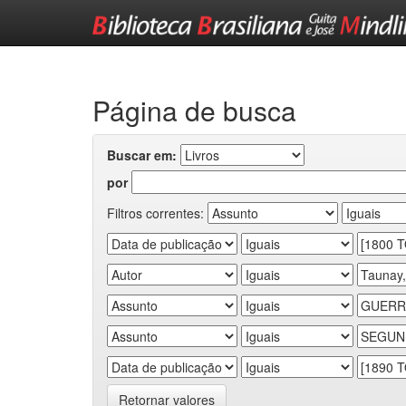
Skip
navigation
Página de busca
Buscar em:
por
Filtros correntes:
Retornar valores