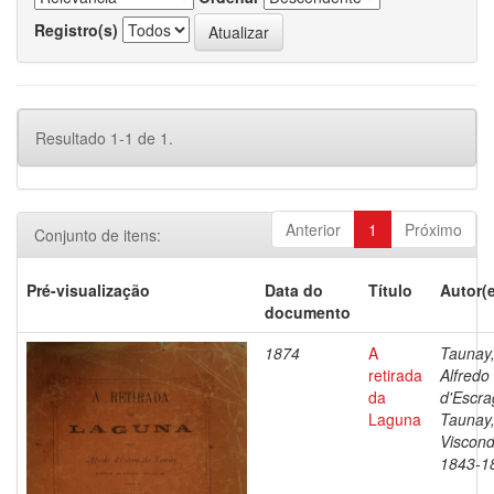
Registro(s)
Resultado 1-1 de 1.
Anterior
1
Próximo
Conjunto de itens:
Pré-visualização
Data do
Título
Autor(
documento
1874
A
Taunay
retirada
Alfredo
da
d'Escra
Laguna
Taunay
Viscond
1843-1