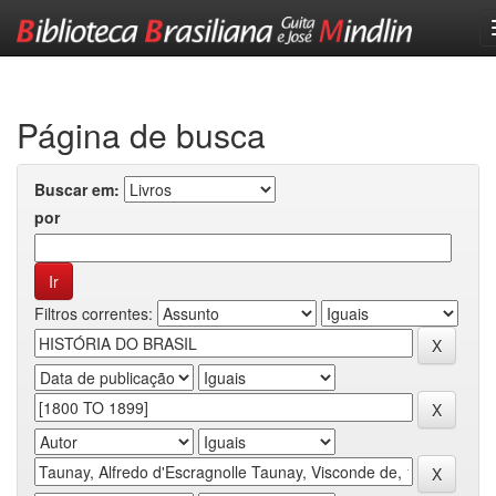
Skip
navigation
Página de busca
Buscar em:
por
Filtros correntes: