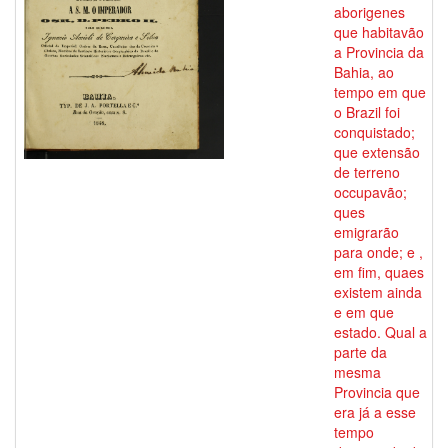
aborigenes
que habitavão
a Provincia da
Bahia, ao
tempo em que
o Brazil foi
conquistado;
que extensão
de terreno
occupavão;
ques
emigrarão
para onde; e ,
em fim, quaes
existem ainda
e em que
estado. Qual a
parte da
mesma
Provincia que
era já a esse
tempo