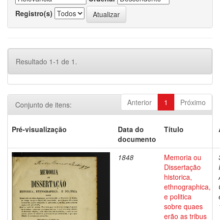
Registro(s)
Resultado 1-1 de 1.
Anterior
1
Próximo
Conjunto de itens:
Pré-visualização
Data do
Título
documento
1848
Memoria ou
Dissertação
historica,
ethnographica,
e politica
sobre quaes
erão as tribus