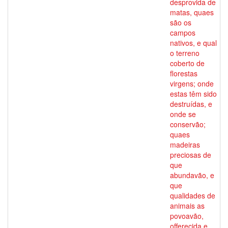
desprovida de
matas, quaes
são os
campos
nativos, e qual
o terreno
coberto de
florestas
virgens; onde
estas têm sido
destruídas, e
onde se
conservão;
quaes
madeiras
preciosas de
que
abundavão, e
que
qualidades de
animais as
povoavão,
offerecida e