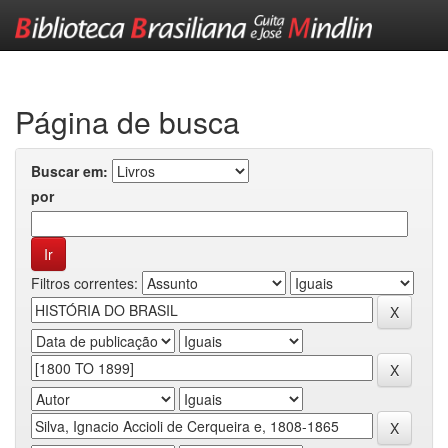
Skip
navigation
Página de busca
Buscar em:
por
Filtros correntes: