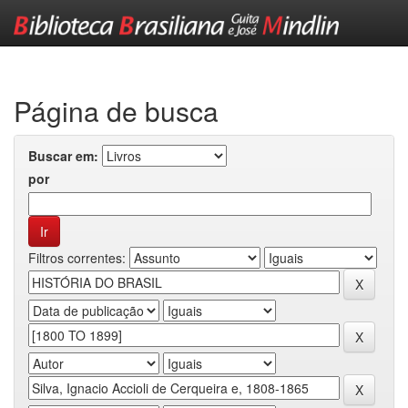
Skip
navigation
Página de busca
Buscar em:
por
Filtros correntes: