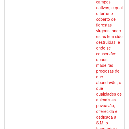
campos
nativos, e qual
o terreno
coberto de
florestas
virgens; onde
estas têm sido
destruídas, e
onde se
conservão;
quaes
madeiras
preciosas de
que
abundavão, e
que
qualidades de
animais as
povoavão,
offerecida e
dedicada a
S.M. o
Imperador o