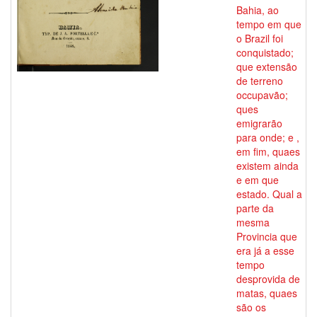
Bahia, ao
tempo em que
o Brazil foi
conquistado;
que extensão
de terreno
occupavão;
ques
emigrarão
para onde; e ,
em fim, quaes
existem ainda
e em que
estado. Qual a
parte da
mesma
Provincia que
era já a esse
tempo
desprovida de
matas, quaes
são os