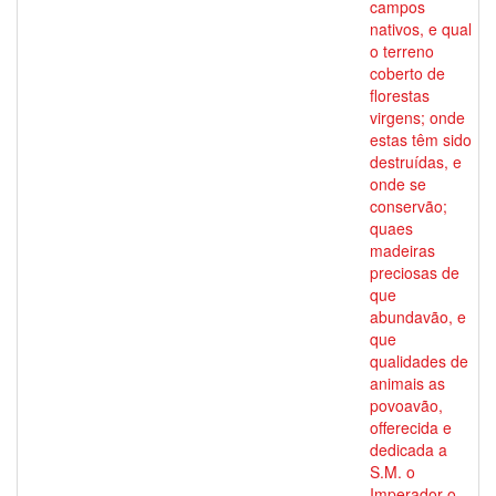
campos
nativos, e qual
o terreno
coberto de
florestas
virgens; onde
estas têm sido
destruídas, e
onde se
conservão;
quaes
madeiras
preciosas de
que
abundavão, e
que
qualidades de
animais as
povoavão,
offerecida e
dedicada a
S.M. o
Imperador o