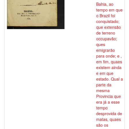
Bahia, ao
tempo em que
o Brazil foi
conquistado;
que extensão
de terreno
occupavão;
ques
emigrarão
para onde; e ,
em fim, quaes
existem ainda
e em que
estado. Qual a
parte da
mesma
Provincia que
era já a esse
tempo
desprovida de
matas, quaes
são os