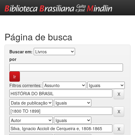
Skip
navigation
Página de busca
Buscar em:
por
Filtros correntes: