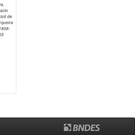
va,
acio
ioli de
rqueira
 1808-
65