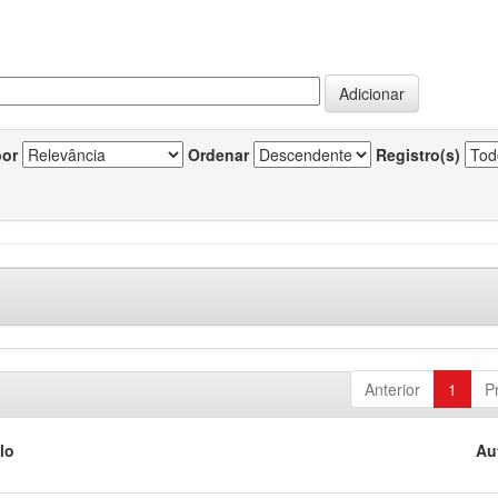
por
Ordenar
Registro(s)
Anterior
1
P
lo
Au