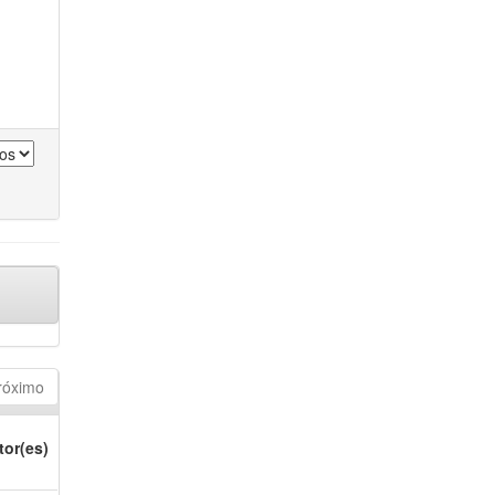
róximo
tor(es)