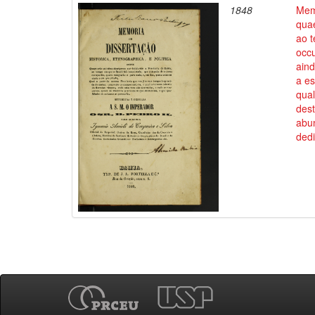
1848
Memo
quae
ao t
occ
aind
a e
qual
des
abun
dedi