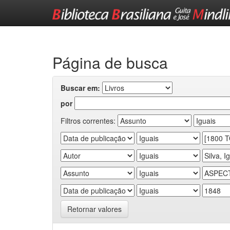
Skip
navigation
Página de busca
Buscar em:
por
Filtros correntes:
Retornar valores