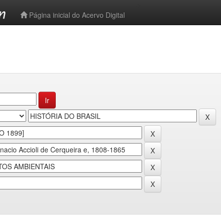
-->
Página inicial do Acervo Digital