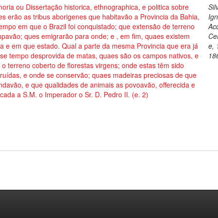
ria ou Dissertação historica, ethnographica, e politica sobre
Sil
s erão as tribus aborigenes que habitavão a Provincia da Bahia,
Ign
empo em que o Brazil foi conquistado; que extensão de terreno
Acc
upavão; ques emigrarão para onde; e , em fim, quaes existem
Ce
a e em que estado. Qual a parte da mesma Provincia que era já
e,
sse tempo desprovida de matas, quaes são os campos nativos, e
18
 o terreno coberto de florestas virgens; onde estas têm sido
truídas, e onde se conservão; quaes madeiras preciosas de que
davão, e que qualidades de animais as povoavão, offerecida e
cada a S.M. o Imperador o Sr. D. Pedro II. (e. 2)