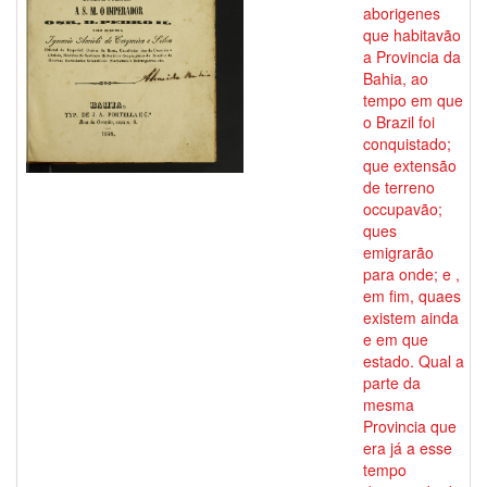
aborigenes
que habitavão
a Provincia da
Bahia, ao
tempo em que
o Brazil foi
conquistado;
que extensão
de terreno
occupavão;
ques
emigrarão
para onde; e ,
em fim, quaes
existem ainda
e em que
estado. Qual a
parte da
mesma
Provincia que
era já a esse
tempo