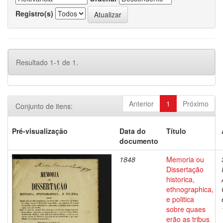
Registro(s)
Resultado 1-1 de 1.
Anterior
1
Próximo
Conjunto de itens:
Pré-visualização
Data do
Título
documento
1848
Memoria ou
Dissertação
historica,
ethnographica,
e politica
sobre quaes
erão as tribus