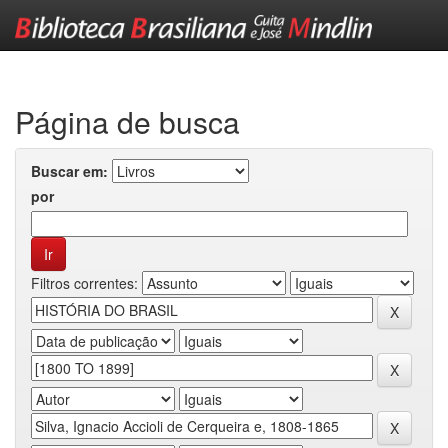
Skip
navigation
Página de busca
Buscar em:
por
Filtros correntes: