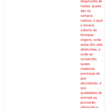
desprovida de
matas, quaes
são os
campos
nativos, e qual
o terreno
coberto de
florestas
virgens; onde
estas têm sido
destruídas, e
onde se
conservão;
quaes
madeiras
preciosas de
que
abundavão, e
que
qualidades de
animais as
povoavão,
offerecida e