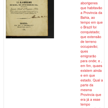
aborigenes
que habitavão
a Provincia da
Bahia, ao
tempo em que
o Brazil foi
conquistado;
que extensão
de terreno
occupavão;
ques
emigrarão
para onde; e ,
em fim, quaes
existem ainda
e em que
estado. Qual a
parte da
mesma
Provincia que
era já a esse
tempo