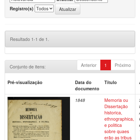
Registro(s)
Resultado 1-1 de 1.
Anterior
1
Próximo
Conjunto de itens:
Pré-visualização
Data do
Título
documento
1848
Memoria ou
Dissertação
historica,
ethnographica,
e politica
sobre quaes
erão as tribus