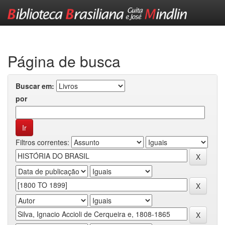
Skip
navigation
Página de busca
Buscar em:
por
Filtros correntes: