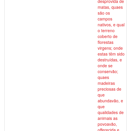
desprovida de
matas, quaes
são os
campos
nativos, e qual
o terreno
coberto de
florestas
virgens; onde
estas têm sido
destruídas, e
onde se
conservão;
quaes
madeiras
preciosas de
que
abundavão, e
que
qualidades de
animais as
povoavão,
offerecida e