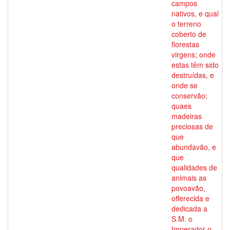
campos
nativos, e qual
o terreno
coberto de
florestas
virgens; onde
estas têm sido
destruídas, e
onde se
conservão;
quaes
madeiras
preciosas de
que
abundavão, e
que
qualidades de
animais as
povoavão,
offerecida e
dedicada a
S.M. o
Imperador o