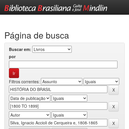
Skip
navigation
Página de busca
Buscar em:
por
Filtros correntes: