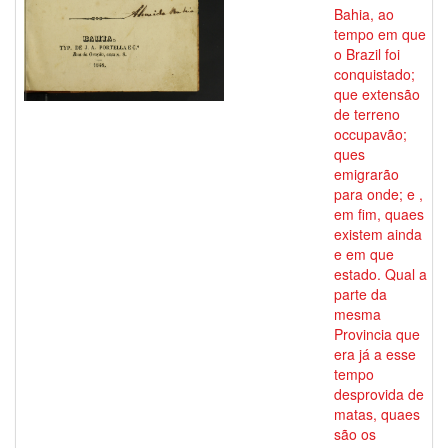
Bahia, ao
tempo em que
o Brazil foi
conquistado;
que extensão
de terreno
occupavão;
ques
emigrarão
para onde; e ,
em fim, quaes
existem ainda
e em que
estado. Qual a
parte da
mesma
Provincia que
era já a esse
tempo
desprovida de
matas, quaes
são os