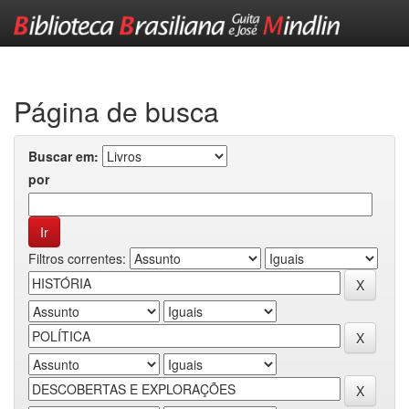
Skip
navigation
Página de busca
Buscar em:
por
Filtros correntes: