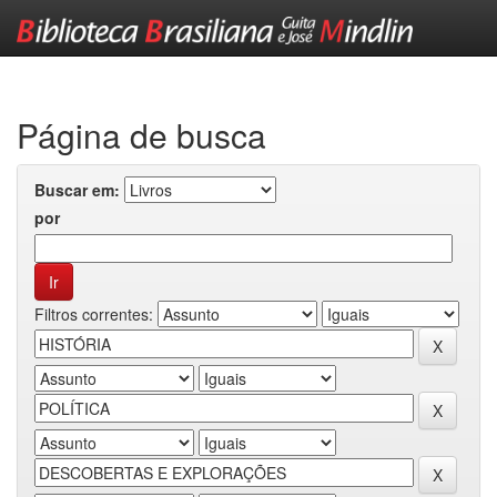
Skip
navigation
Página de busca
Buscar em:
por
Filtros correntes: