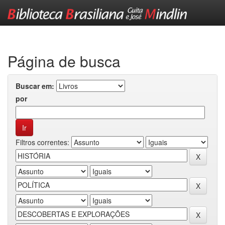
Skip
navigation
Página de busca
Buscar em:
por
Filtros correntes: