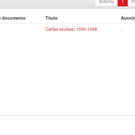
Anterior
1
P
o documento
Título
Autor(
Cartas avulsas: 1550-1568
-