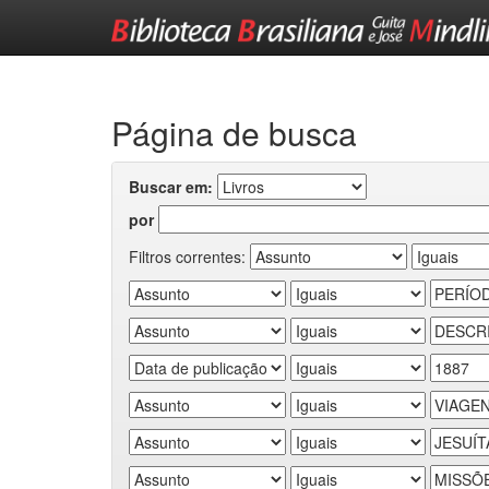
Skip
navigation
Página de busca
Buscar em:
por
Filtros correntes: