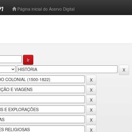
-->
Página inicial do Acervo Digital