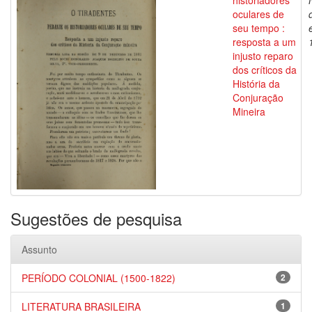
historiadores
oculares de
seu tempo :
resposta a um
injusto reparo
dos críticos da
História da
Conjuração
Mineira
Sugestões de pesquisa
Assunto
PERÍODO COLONIAL (1500-1822)
2
LITERATURA BRASILEIRA
1