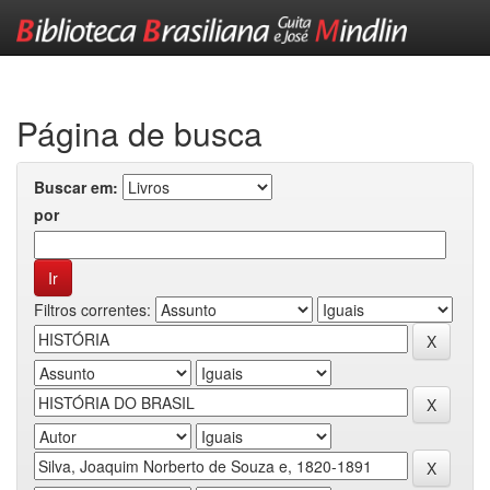
Skip
navigation
Página de busca
Buscar em:
por
Filtros correntes: