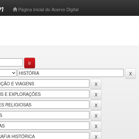
-->
Página inicial do Acervo Digital