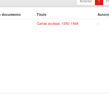
Anterior
1
P
o documento
Título
Autor(
Cartas avulsas: 1550-1568
-