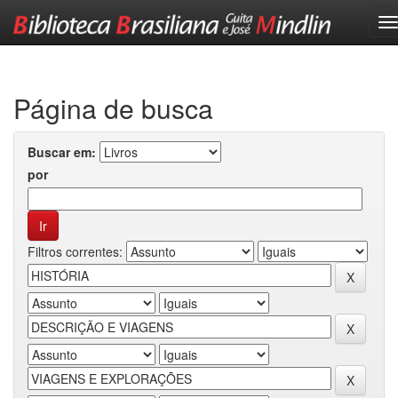
Skip
navigation
Página de busca
Buscar em:
por
Filtros correntes: