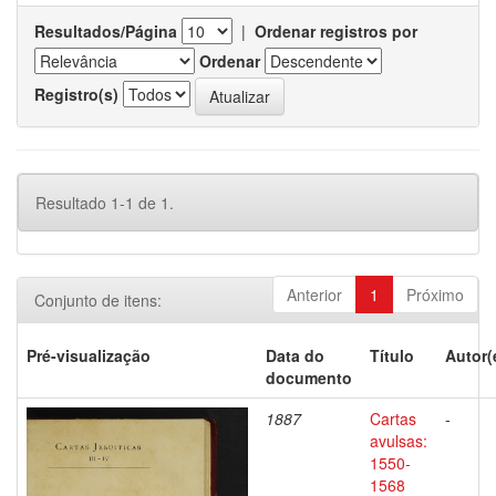
Resultados/Página
|
Ordenar registros por
Ordenar
Registro(s)
Resultado 1-1 de 1.
Anterior
1
Próximo
Conjunto de itens:
Pré-visualização
Data do
Título
Autor(
documento
1887
Cartas
-
avulsas:
1550-
1568