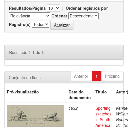
Resultados/Página
|
Ordenar registros por
Ordenar
Registro(s)
Resultado 1-1 de 1.
Anterior
1
Próximo
Conjunto de itens:
Pré-visualização
Data do
Título
Autor
documento
1892
Sporting
Kenne
sketches
Willia
in South
Robert
America
Sir, 1