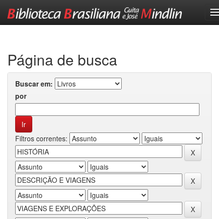
Skip
navigation
Página de busca
Buscar em:
por
Filtros correntes: