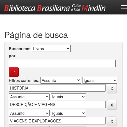
Skip
navigation
Página de busca
Buscar em:
por
Filtros correntes: