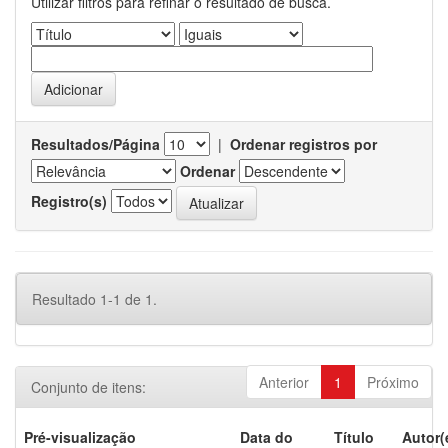
Utilizar filtros para refinar o resultado de busca.
Resultados/Página
|
Ordenar registros por
Ordenar
Registro(s)
Resultado 1-1 de 1.
Anterior
1
Próximo
Conjunto de itens:
Pré-visualização
Data do
Título
Autor(