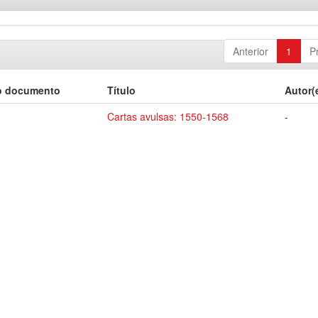
Anterior
1
P
o documento
Título
Autor(
Cartas avulsas: 1550-1568
-