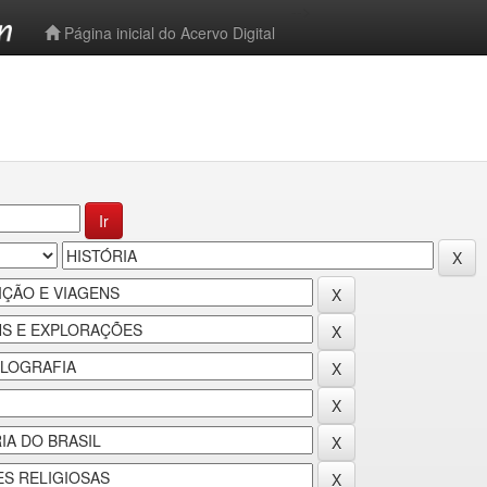
-->
Página inicial do Acervo Digital