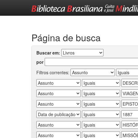
Skip
navigation
Página de busca
Buscar em:
por
Filtros correntes: