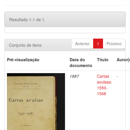
Resultado 1-1 de 1.
Anterior
1
Próximo
Conjunto de itens:
Pré-visualização
Data do
Título
Autor(
documento
1887
Cartas
-
avulsas:
1550-
1568