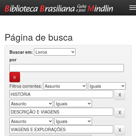
Skip
navigation
Página de busca
Buscar em:
por
Filtros correntes: