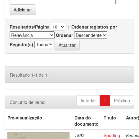
Resultados/Página
|
Ordenar registros por
Ordenar
Registro(s)
Resultado 1-1 de 1.
Anterior
1
Próximo
Conjunto de itens:
Pré-visualização
Data do
Título
Autor
documento
1892
Sporting
Kenne