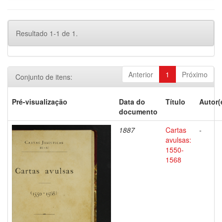
Resultado 1-1 de 1.
Anterior
1
Próximo
Conjunto de itens:
Pré-visualização
Data do
Título
Autor(
documento
1887
Cartas
-
avulsas:
1550-
1568