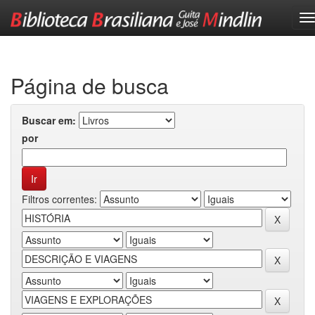
Skip
navigation
Página de busca
Buscar em:
por
Filtros correntes: