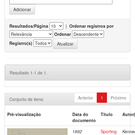
Resultados/Página
|
Ordenar registros por
Ordenar
Registro(s)
Resultado 1-1 de 1.
Anterior
1
Próximo
Conjunto de itens:
Pré-visualização
Data do
Título
Autor
documento
1892
Sporting
Kenne