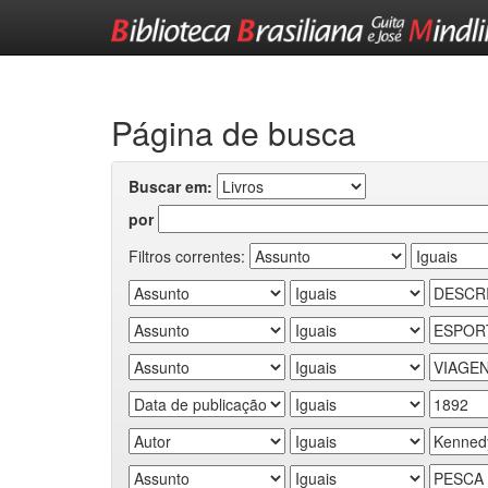
Skip
navigation
Página de busca
Buscar em:
por
Filtros correntes: