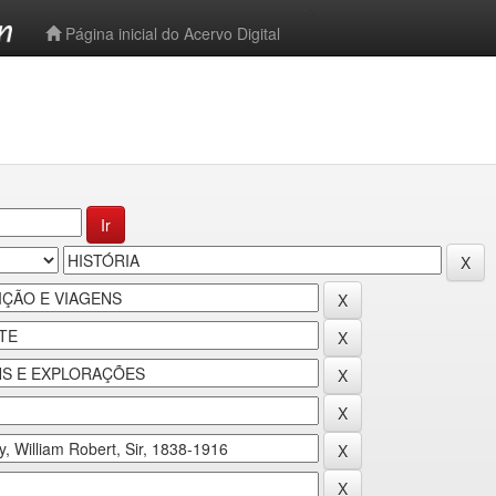
-->
Página inicial do Acervo Digital