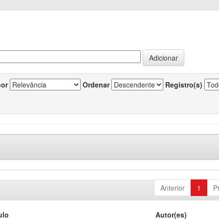
por
Ordenar
Registro(s)
Anterior
1
P
ulo
Autor(es)