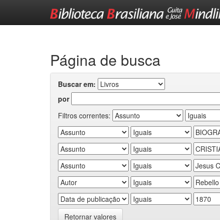
Skip
navigation
Página de busca
Buscar em:
por
Filtros correntes:
Retornar valores