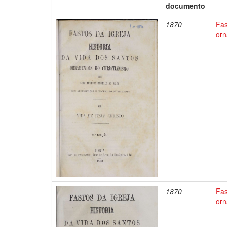
documento
1870
Fas
orn
1870
Fas
orn