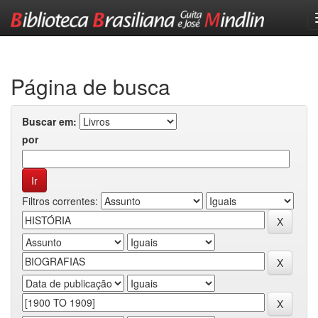
Skip
navigation
Página de busca
Buscar em:
por
Filtros correntes: