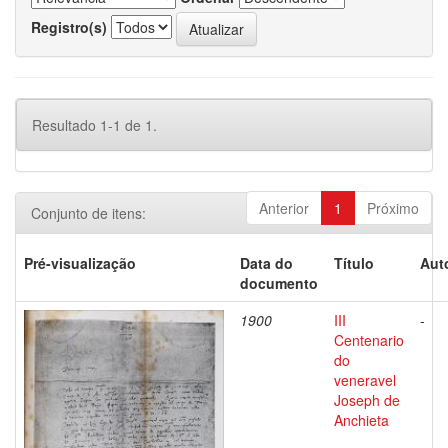
Registro(s)
Resultado 1-1 de 1.
Anterior
1
Próximo
Conjunto de itens:
Pré-visualização
Data do
Título
Aut
documento
1900
III
-
Centenario
do
veneravel
Joseph de
Anchieta