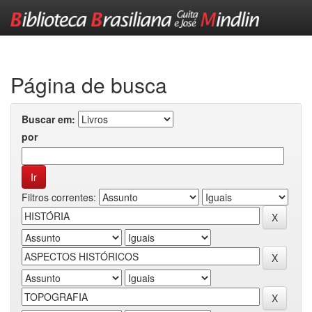
Skip
navigation
Página de busca
Buscar em:
por
Filtros correntes: