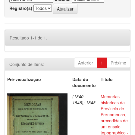
Registro(s)
Resultado 1-1 de 1.
Anterior
1
Próximo
Conjunto de itens:
Pré-visualização
Data do
Título
documento
(1840-
Memorias
1848); 1848
historicas da
Provincia de
Pernambuco,
precedidas de
um ensaio
topographico -