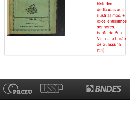
historico :
dedicadas aos
illustrissimos, e
excellentissimos
senhores,
barão da Boa-
Vista ... e barão
de Suassuna
(t.4)