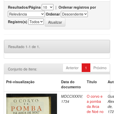
Resultados/Página
|
Ordenar registros por
Ordenar
Registro(s)
Resultado 1-1 de 1.
Anterior
1
Próximo
Conjunto de itens:
Pré-visualização
Data do
Título
Aut
documento
MDCCXXXIV;
O corvo e
Gus
1734
a pomba
Ale
da Arca
de,
de Noé no
172