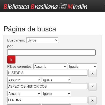
Skip
navigation
Página de busca
Buscar em:
por
Filtros correntes: