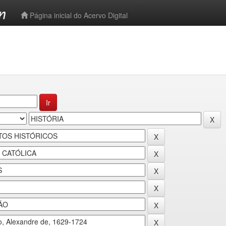
-->
Página inicial do Acervo Digital