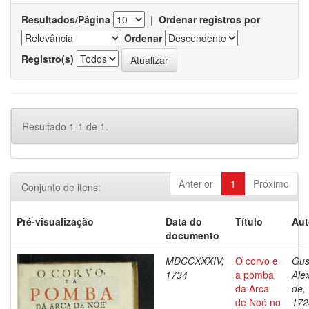
Resultados/Página
|
Ordenar registros por
Ordenar
Registro(s)
Resultado 1-1 de 1.
Anterior
1
Próximo
Conjunto de itens:
Pré-visualização
Data do
Título
Aut
documento
MDCCXXXIV;
O corvo e
Gus
1734
a pomba
Ale
da Arca
de,
de Noé no
172