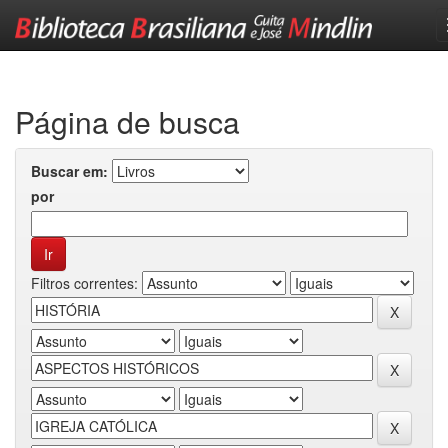
Skip
navigation
Página de busca
Buscar em:
por
Filtros correntes: